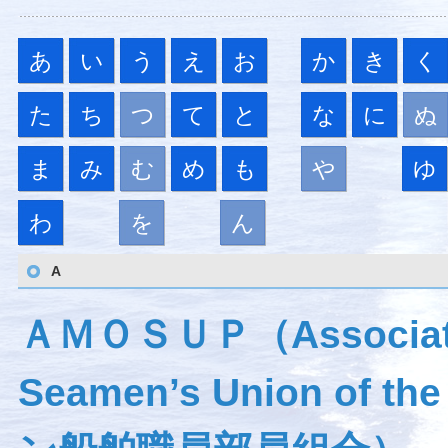
あ
い
う
え
お
か
き
く
た
ち
つ
て
と
な
に
ぬ
ま
み
む
め
も
や
ゆ
わ
を
ん
A
ＡＭＯＳＵＰ（Associated 
Seamen’s Union of 