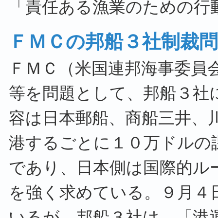
「責任ある漁業のための行
ＦＭＣの邦船３社制裁問
ＦＭＣ（米国連邦海事委員
等を問題として、邦船３社
容は日本郵船、商船三井、
港するごとに１０万ドルの
であり、日本側は国際的ル
を強く求めている。９月４
いるが、邦船３社は、「港