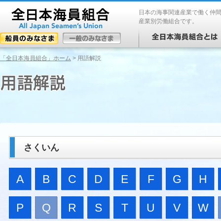
日本の海事関連産業で働く仲
産業別労働組合です。
「全日本海員組合」ホーム
> 用語解説
さくいん
A
B
C
D
E
F
G
H
P
Q
R
S
T
U
V
W