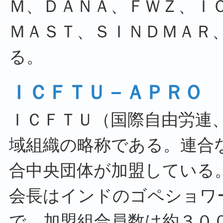
Ｍ、ＤＡＮＡ、ＦＷＺ、Ｉ
ＭＡＳＴ、ＳＩＮＤＭＡＲ
る。
ＩＣＦＴＵ－ＡＰＲＯ
ＩＣＦＴＵ（国際自由労連
域組織の略称である。連合
合中央団体が加盟している
会長はインドのゴペショワ
で、加盟組合員数は約３０