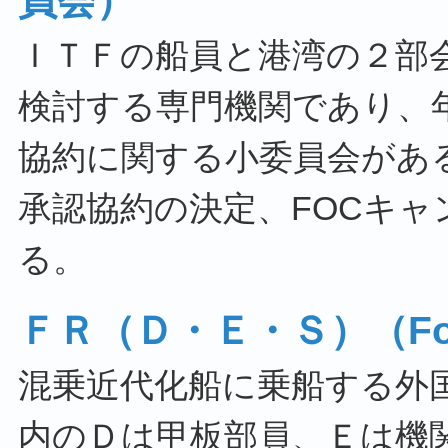
員会）
ＩＴＦの船員と港湾の２部
検討する専門機関であり、
協約に関する小委員会があ
承認協約の決定、FOCキ
る。
ＦＲ（Ｄ・Ｅ・Ｓ）（Forei
混乗近代化船に乗船する外
内のＤは甲板部員、Ｅは機