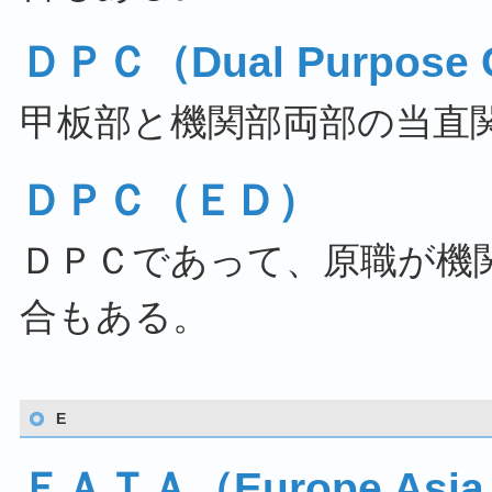
ＤＰＣ（Dual Purpose
甲板部と機関部両部の当直
ＤＰＣ（ＥＤ）
ＤＰＣであって、原職が機
合もある。
E
ＥＡＴＡ（Europe Asia