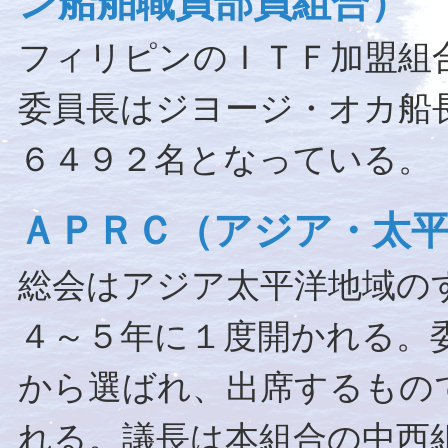
ン船舶職員部員組合）
フィリピンのＩＴＦ加盟組
委員長はジヨージ・オカ船
６４９２名となっている。
ＡＰＲＣ（アジア・太
総会はアジア太平洋地域の
４～５年に１度開かれる。
から選ばれ、出席するもの
れる。議長は本組合の中西