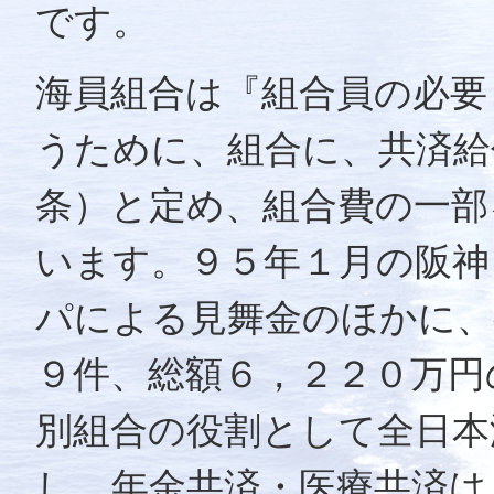
です。
海員組合は『組合員の必要
うために、組合に、共済給
条）と定め、組合費の一部
います。９５年１月の阪神
パによる見舞金のほかに、
９件、総額６，２２０万円
別組合の役割として全日本
し、年金共済・医療共済は