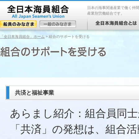
日本の海事関連産業で働く仲
産業別労働組合です。
「全日本海員組合」ホーム
> 組合のサポートを受ける
共済と福祉事業
あらまし紹介：組合員同士
「共済」の発想は、組合活