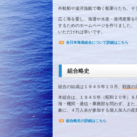
外航船や遠洋漁船で働く船乗りたち、そ
広く海を愛し、海運や水産・港湾産業を
するためのホームページを作りました。
いただければ幸いです。
全日本海員組合について詳細はこちら
組合略史
組合の結成は１９４５年１０月、
戦後の
本組合は、１９４５年（昭和２０年）８
海・機関・通信・事務部を問わず、また
象に、４万人余が参加する個人加入の産
組合略史の詳細はこちら