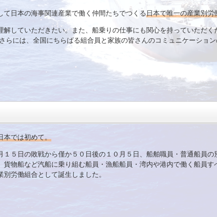
して日本の海事関連産業で働く仲間たちでつくる
日本で唯一の産業別労
理解していただきたい。また、船乗りの仕事にも関心を持っていただく
 さらには、全国にちらばる組合員と家族の皆さんのコミュニケーション
日本では初めて。
月１５日の敗戦から僅か５０日後の１０月５日、船舶職員・普通船員の
、貨物船など汽船に乗り組む船員・漁船船員・湾内や港内で働く船員す
業別労働組合として誕生しました。