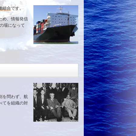
働組合
です。
ため、情報発信
の場になって
別を問わず、航
べてを組織の対