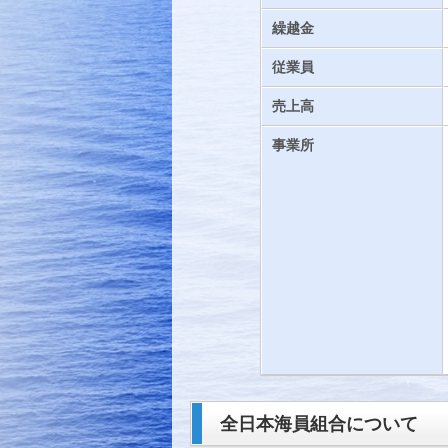
繰越金
従業員
売上高
事業所
全日本海員組合について