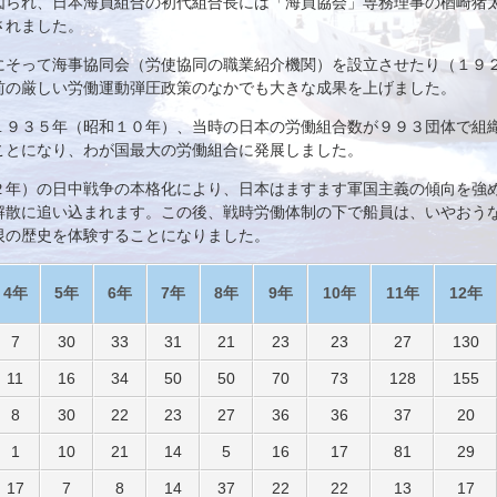
図られ、日本海員組合の初代組合長には「海員協会」専務理事の楢崎猪
されました。
にそって海事協同会（労使協同の職業紹介機関）を設立させたり（１９
前の厳しい労働運動弾圧政策のなかでも大きな成果を上げました。
１９３５年（昭和１０年）、当時の日本の労働組合数が９９３団体で組
ことになり、わが国最大の労働組合に発展しました。
２年）の日中戦争の本格化により、日本はますます軍国主義の傾向を強
解散に追い込まれます。この後、戦時労働体制の下で船員は、いやおう
恨の歴史を体験することになりました。
4年
5年
6年
7年
8年
9年
10年
11年
12年
7
30
33
31
21
23
23
27
130
11
16
34
50
50
70
73
128
155
8
30
22
23
27
36
36
37
20
1
10
21
14
5
16
17
81
29
17
7
8
14
37
22
22
13
17