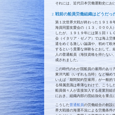
それには、近代日本労働運動史にお
戦前の船員労働組織はどうだっ
第１次世界大戦が終わった１９１８
海員同盟友愛会の（１３，０００人
したが、１９１９年には第１回ＩＬ
会（イタリア・ゼノア）では海上労
遣をめぐる激しい論議や、初めて欧
するという貴重な体験をとおして、
人の普通船員（海技資格を持たない
成されました。
この時代のわが国船員の雇用のあり
東洋汽船（いずれも当時）など極め
いえば「期間契約型雇用」が一般的
る帰属意識は希薄なわけで、こうし
船員個々人が直接加入する産業別組
におき、組織内部の団結強化を重点
こうした
普通船員
の労働組合の創設
界大戦後の海運不況による労働条件