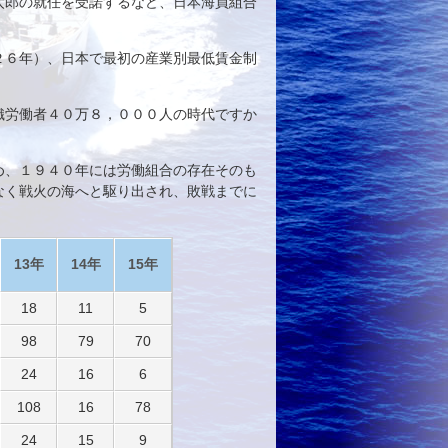
太郎の就任を受諾するなど、日本海員組合
２６年）、日本で最初の産業別最低賃金制
織労働者４０万８，０００人の時代ですか
め、１９４０年には労働組合の存在そのも
なく戦火の海へと駆り出され、敗戦までに
13年
14年
15年
18
11
5
98
79
70
24
16
6
108
16
78
24
15
9