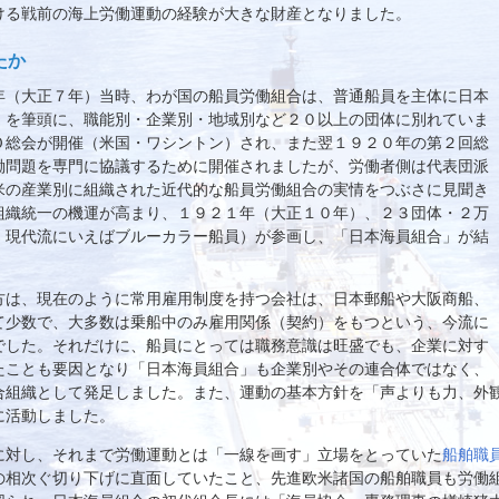
ける戦前の海上労働運動の経験が大きな財産となりました。
たか
年（大正７年）当時、わが国の船員労働組合は、普通船員を主体に日本
）を筆頭に、職能別・企業別・地域別など２０以上の団体に別れていま
Ｏ総会が開催（米国・ワシントン）され、また翌１９２０年の第２回総
働問題を専門に協議するために開催されましたが、労働者側は代表団派
米の産業別に組織された近代的な船員労働組合の実情をつぶさに見聞き
組織統一の機運が高まり、１９２１年（大正１０年）、２３団体・２万
、現代流にいえばブルーカラー船員）が参画し、「日本海員組合」が結
方は、現在のように常用雇用制度を持つ会社は、日本郵船や大阪商船、
て少数で、大多数は乗船中のみ雇用関係（契約）をもつという、今流に
でした。それだけに、船員にとっては職務意識は旺盛でも、企業に対す
たことも要因となり「日本海員組合」も企業別やその連合体ではなく、
合組織として発足しました。また、運動の基本方針を「声よりも力、外
に活動しました。
に対し、それまで労働運動とは「一線を画す」立場をとっていた
船舶職
の相次ぐ切り下げに直面していたこと、先進欧米諸国の船舶職員も労働