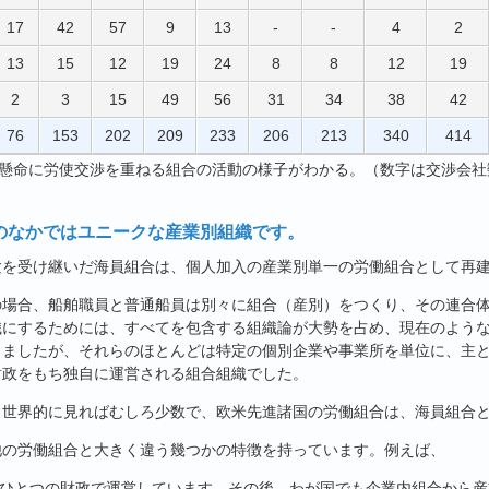
17
42
57
9
13
-
-
4
2
13
15
12
19
24
8
8
12
19
2
3
15
49
56
31
34
38
42
76
153
202
209
233
206
213
340
414
懸命に労使交渉を重ねる組合の活動の様子がわかる。（数字は交渉会社
のなかではユニークな産業別組織です。
験を受け継いだ海員組合は、個人加入の産業別単一の労働組合として再
の場合、船舶職員と普通船員は別々に組合（産別）をつくり、その連合
織にするためには、すべてを包含する組織論が大勢を占め、現在のよう
しましたが、それらのほとんどは特定の個別企業や事業所を単位に、主
財政をもち独自に運営される組合組織でした。
、世界的に見ればむしろ少数で、欧米先進諸国の労働組合は、海員組合
他の労働組合と大きく違う幾つかの特徴を持っています。例えば、
ひとつの財政で運営しています。その後、わが国でも企業内組合から産