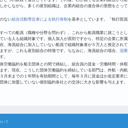
しかしながら、多くの産別組織は、企業内組合の連合体の形態をとって
のない
組合活動専従者による執行体制
を基本としています。「執行部員
すべての船員（職種や分野を問わず）、これから船員職業に就こうとし
ている人も組織対象です。個人加入が原則ですから、特定の企業に所属
在、海員組合に加入していない船員で組織対象者が５万人と推定されて
ますが、これも産別組合の特徴です。ちなみに、海員組合の場合、
混乗
す。
体労働協約を船主団体との間で締結し、組合員の賃金・労働時間・休暇
ます。現在、こうした団体労働協約を締結している部門は、外航・内航
３月末までの１年間を有効期間として、毎年３月に賃金ほか改定要求に
団体に加盟していない個別協約各社との交渉に大きな影響を与えます。
ついて