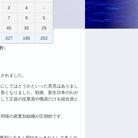
3
4
-
7
9
5
45
35
29
327
185
202
数）
建されました。
体にしてはどうかといった意見はありまし
な形となりました。戦後、新生日本のわが
として正規の従業員や職員だけを組合員と
と同様の産業別組織が圧倒的です。
業別に大きく団結すべきだとして多くの