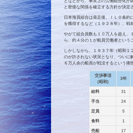
となどから、事実上の労働組合化が
と密接な関係を確立する方針が決定
日本海員組合は発足後、ＩＬＯ条約
を獲得するなど（１９２８年）、戦
やがて組合員数も１０万人を超え、
ら、約４分の１が船員労働者という
しかしながら、１９３７年（昭和１
のが許されない状況となり、ついに
６万人余の船員が戦没するという痛
交渉事項
3年
(昭和)
給料
31
手当
24
定員
5
食料
1
売船
17