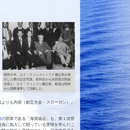
昭和６年、エド・フィンメンＩＴＦ書記長が来
日した際の記念写真。前列右から浜田国太郎組
合長と、エド・フィンメン書記長。船員は戦前
から国際連帯して活動した。
観よりも内容（創立大会・スローガン）」
員
の団体である「海員協会」も、第１次世
組合に加入して闘っている実情を学んだこ