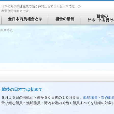
日本の海事関連産業で働く仲間たちでつくる日本で唯一の
産業別労働組合です。
 組合略史
、戦後の日本では初めて
）８月１５日の敗戦から僅か５０日後の１０月５日、
船舶職員・普通船
に乗り組む船員・漁船船員・湾内や港内で働く船員すべてを組織の対象