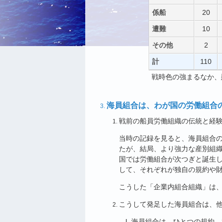
係船
20
遭難
10
その他
2
計
110
戦時色の強まるなか、
海員組合は、わが国の労働組合
戦前の船員労働組織の伝統と経
当時の記録を見ると、海員組合
たが、結局、より強力な産別組
国では労働組合が次つぎと誕生
して、それぞれが独自の規約や
こうした「企業内組合組織」は
こうして発足した海員組合は、
海員組合は、ひとつの規約、