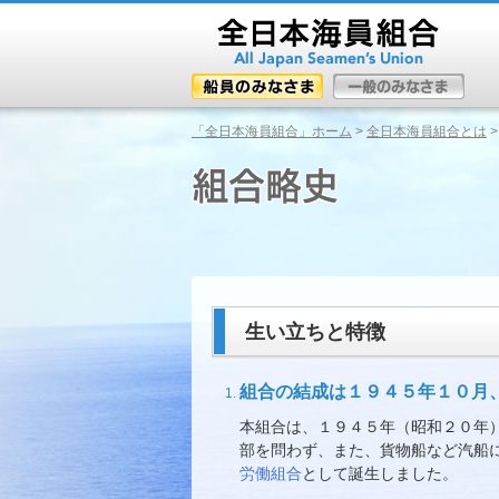
「全日本海員組合」ホーム
>
全日本海員組合とは
>
生い立ちと特徴
組合の結成は１９４５年１０月
本組合は、１９４５年（昭和２０年
部を問わず、また、貨物船など汽船
労働組合
として誕生しました。