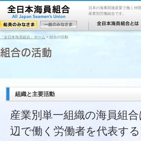
日本の海事関連産業で働く仲
産業別労働組合です。
「全日本海員組合」ホーム
> 組合の活動
組織と主要活動
産業別単一組織の海員組合
辺で働く労働者を代表する