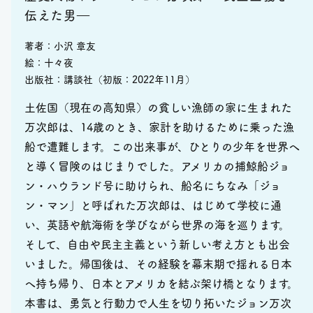
伝えた男―
著者：小沢 章友
絵：十々夜
出版社：講談社（初版：2022年11月）
土佐国（現在の高知県）の貧しい漁師の家に生まれた
万次郎は、14歳のとき、家計を助けるために乗った漁
船で遭難します。この出来事が、ひとりの少年を世界へ
と導く冒険のはじまりでした。アメリカの捕鯨船ジョ
ン・ハウランド号に助けられ、船名にちなみ「ジョ
ン・マン」と呼ばれた万次郎は、はじめて学校に通
い、英語や航海術を学びながら世界の海を巡ります。
そして、自由や民主主義という新しい考え方とも出会
いました。帰国後は、その経験を幕末期で揺れる日本
へ持ち帰り、日本とアメリカを結ぶ架け橋となります。
本書は、勇気と行動力で人生を切り拓いたジョン万次