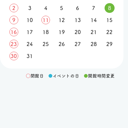
Information
2
3
4
5
6
7
8
9
10
11
12
13
14
15
2026.3.20
【
４月より】図書資料室・
催します
16
17
18
19
20
21
22
Information
23
24
25
26
27
28
29
2026.3.20
【
特集棚】今回の特集は『
Information
30
31
2025.9.2
第１回全日本海員組合本部
◯
閉館日
●
イベントの日
●
開館時間変更
Report
2025.9.2
戦後80年特別企画 「知
ル展が開催されました！
Report
2025.7.20
操船シミュレーターに計
Information