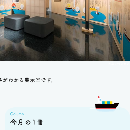
写真：傍島利浩
事がわかる展示室です。
Column
今月の1冊