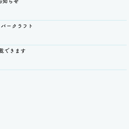
お知らせ
ーパークラフト
覧できます
船ではたらく、海ではたらく』です
建築と船』です
が日本サインデザイン賞銅賞を受賞しました