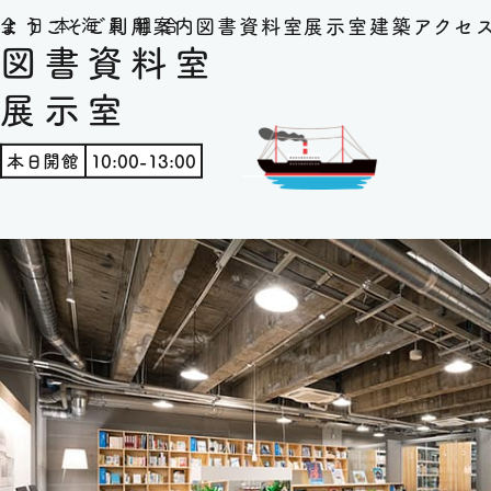
ようこそ
ご利用案内
図書資料室
展示室
建築
アクセ
全日本海員組合
図書資料室
展示室
本日開館
10:00-13:00