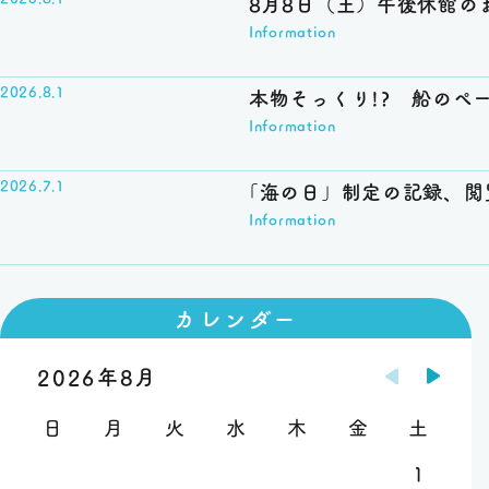
8月8日（土）午後休館の
Information
2026.8.1
本物そっくり!? 船のペ
Information
2026.7.1
「
海の日」制定の記録、閲
Information
2026.7.1
【
特集棚】今回の特集は『
Information
カレンダー
2026.5.22
2026年8月
【
特集棚】今回の特集は『
Information
日
月
火
水
木
金
土
1
2026.5.1
全日本海員組合本部会館