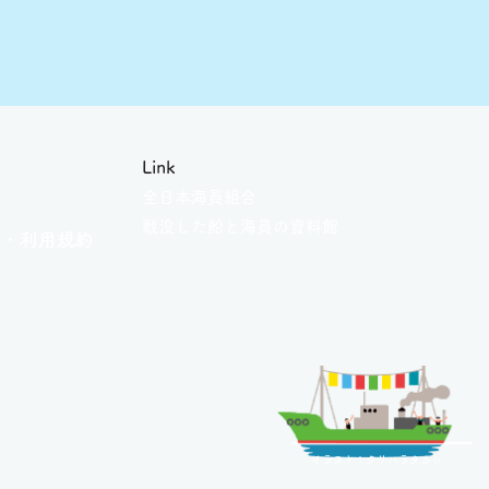
Link
全日本海員組合
せ
戦没した船と海員の資料館
ー・
利用規約
イラスト：クリハラタカシ