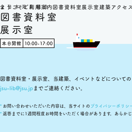
ようこそ
ご利用案内
図書資料室
展示室
建築
アクセ
全日本海員組合
図書資料室
展示室
本日開館
10:00-17:00
図書資料室・展示室、当建築、イベントなどについての
jsu-lib@jsu.jp
までご連絡ください。
お問い合わせいただいた内容は、当サイトの
プライバシーポリシ
返答までに1週間程度お時間をいただく場合があります。あらか