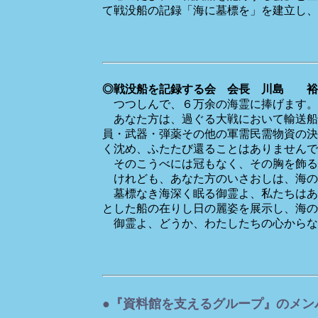
て戦没船の記録「海に墓標を」を建立し、
◎戦没船を記録する会 会長 川島 裕
つつしんで、６万余の海霊に捧げます。
あなた方は、過ぐる大戦において輸送船
員・武器・弾薬その他の軍需民需物資の決
く沈め、ふたたび還ることはありませんで
そのこうべには冠もなく、その胸を飾る
けれども、あなた方のいさおしは、海の
墓標なき海深く眠る御霊よ、私たちはあ
とした船の在りし日の麗姿を展示し、海の
御霊よ、どうか、わたしたちの心からな
●『資料館を支えるグループ』のメン