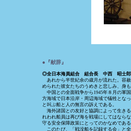
●『献辞』
◎全日本海員組合 組合長 中西 昭士郎
あれから半世紀余の歳月が流れた。容赦
められた彼女たちのうめきと悲しみ、身も
中国との全面戦争から1945年８月の軍
方海域で日本沿岸・周辺海域で犠牲となっ
と叫ぶ船と人の無言の訴えである。
海外諸国との友好と協調によって生きる
れわれ船員は再び海を戦場にしてはならな
守る安全保障政策にとってのかなめである
このたび、「戦没船を記録する会」と全