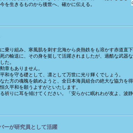
今を生きるものから後世へ、確かに伝える。
に乗り組み、寒風肌を刺す北海から炎熱鉄をも溶かす赤道直下
死の輸送に、その身を挺して活躍されましたが、過酷な武器な
した。
勲章もありません。
平和を守る礎として、凛として万世に光り輝くでしょう。
なた方の魂魄を鎮めようと、全日本海員組合の絶大な協力を得
恒久平和を願うよすがといたします。
る祈りに耳を傾けてください。「安らかに眠れわが友よ、波静
バーが研究員として活躍