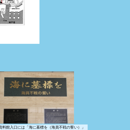
資料館入口には「海に墓標を（海員不戦の誓い）」