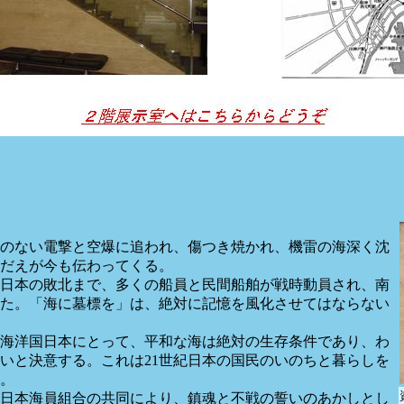
のない電撃と空爆に追われ、傷つき焼かれ、機雷の海深く沈
だえが今も伝わってくる。
国日本の敗北まで、多くの船員と民間船舶が戦時動員され、南
た。「海に墓標を」は、絶対に記憶を風化させてはならない
海洋国日本にとって、平和な海は絶対の生存条件であり、わ
いと決意する。これは21世紀日本の国民のいのちと暮らしを
。
日本海員組合の共同により、鎮魂と不戦の誓いのあかしとし