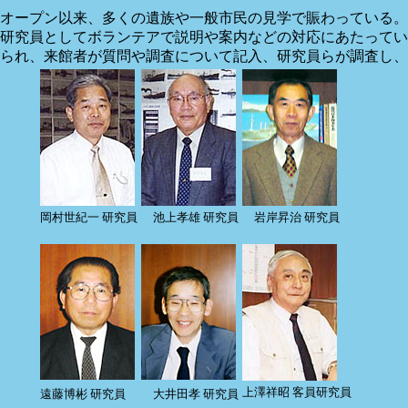
オープン以来、多くの遺族や一般市民の見学で賑わっている。
研究員としてボランテアで説明や案内などの対応にあたってい
られ、来館者が質問や調査について記入、研究員らが調査し、
岡村世紀一 研究員
池上孝雄 研究員
岩岸昇治 研究員
上澤祥昭 客員研究員
遠藤博彬 研究員
大井田孝 研究員